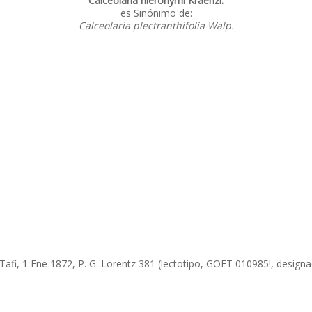
Calceolaria hieronymi Kraenzl.
es Sinónimo de:
Calceolaria plectranthifolia Walp.
Tafi, 1 Ene 1872, P. G. Lorentz 381 (lectotipo, GOET 010985!, design