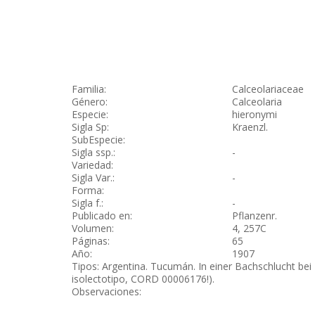
Familia:
Calceolariaceae
Género:
Calceolaria
Especie:
hieronymi
Sigla Sp:
Kraenzl.
SubEspecie:
Sigla ssp.:
-
Variedad:
Sigla Var.:
-
Forma:
Sigla f.:
-
Publicado en:
Pflanzenr.
Volumen:
4, 257C
Páginas:
65
Año:
1907
Tipos: Argentina. Tucumán. In einer Bachschlucht bei 
isolectotipo, CORD 00006176!).
Observaciones: