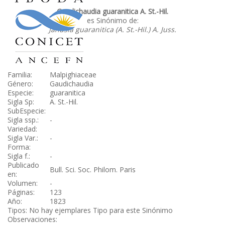
Gaudichaudia guaranitica A. St.-Hil.
es Sinónimo de:
Janusia guaranitica (A. St.-Hil.) A. Juss.
Familia:
Malpighiaceae
Género:
Gaudichaudia
Especie:
guaranitica
Sigla Sp:
A. St.-Hil.
SubEspecie:
Sigla ssp.:
-
Variedad:
Sigla Var.:
-
Forma:
Sigla f.:
-
Publicado
Bull. Sci. Soc. Philom. Paris
en:
Volumen:
-
Páginas:
123
Año:
1823
Tipos: No hay ejemplares Tipo para este Sinónimo
Observaciones: