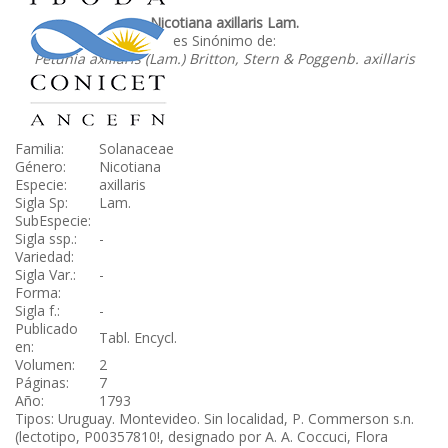
Nicotiana axillaris Lam.
es Sinónimo de:
Petunia axillaris (Lam.) Britton, Stern & Poggenb. axillaris
Familia:
Solanaceae
Género:
Nicotiana
Especie:
axillaris
Sigla Sp:
Lam.
SubEspecie:
Sigla ssp.:
-
Variedad:
Sigla Var.:
-
Forma:
Sigla f.:
-
Publicado
Tabl. Encycl.
en:
Volumen:
2
Páginas:
7
Año:
1793
Tipos: Uruguay. Montevideo. Sin localidad, P. Commerson s.n.
(lectotipo, P00357810!, designado por A. A. Coccuci, Flora