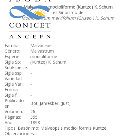
Malvastrum modioliforme (Kuntze) K. Schum.
es Sinónimo de:
Modiolastrum malvifolium (Griseb.) K. Schum.
Familia:
Malvaceae
Género:
Malvastrum
Especie:
modioliforme
Sigla Sp:
(Kuntze) K. Schum.
SubEspecie:
Sigla ssp.:
-
Variedad:
Sigla Var.:
-
Forma:
Sigla f.:
-
Publicado
Bot. Jahresber. (Just)
en:
Volumen:
26
Páginas:
355
Año:
1898
Tipos: Basónimo: Malveopsis modioliformis Kuntze
Observaciones: