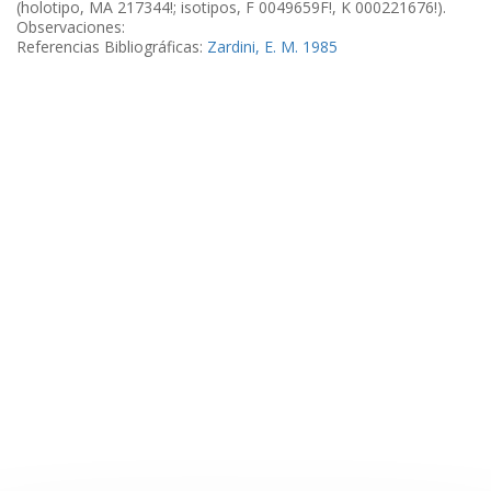
(holotipo, MA 217344!; isotipos, F 0049659F!, K 000221676!).
Observaciones:
Referencias Bibliográficas:
Zardini, E. M. 1985