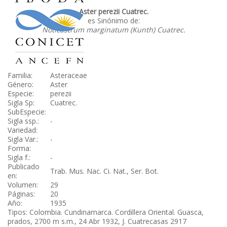
Aster perezii Cuatrec.
es Sinónimo de:
Noticastrum marginatum (Kunth) Cuatrec.
Familia:
Asteraceae
Género:
Aster
Especie:
perezii
Sigla Sp:
Cuatrec.
SubEspecie:
Sigla ssp.:
-
Variedad:
Sigla Var.:
-
Forma:
Sigla f.:
-
Publicado
Trab. Mus. Nac. Ci. Nat., Ser. Bot.
en:
Volumen:
29
Páginas:
20
Año:
1935
Tipos: Colombia. Cundinamarca. Cordillera Oriental. Guasca,
prados, 2700 m s.m., 24 Abr 1932, J. Cuatrecasas 2917