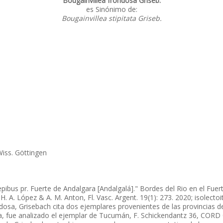
Bougainvillea frondosa Griseb.
es Sinónimo de:
Bougainvillea stipitata Griseb.
Wiss. Göttingen
 sepibus pr. Fuerte de Andalgara [Andalgalá]." Bordes del Rio en el Fu
H. A. López & A. M. Anton, Fl. Vasc. Argent. 19(1): 273. 2020; isolec
ndosa, Grisebach cita dos ejemplares provenientes de las provincia
, fue analizado el ejemplar de Tucumán, F. Schickendantz 36, CORD