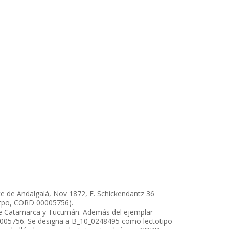
erte de Andalgalá, Nov 1872, F. Schickendantz 36
toitpo, CORD 00005756).
s de Catamarca y Tucumán. Además del ejemplar
 005756. Se designa a B_10_0248495 como lectotipo