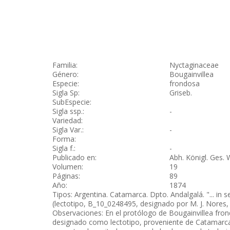
Familia:
Nyctaginaceae
Género:
Bougainvillea
Especie:
frondosa
Sigla Sp:
Griseb.
SubEspecie:
Sigla ssp.:
-
Variedad:
Sigla Var.:
-
Forma:
Sigla f.:
-
Publicado en:
Abh. Königl. Ges. 
Volumen:
19
Páginas:
89
Año:
1874
Tipos: Argentina. Catamarca. Dpto. Andalgalá. "... in
(lectotipo, B_10_0248495, designado por M. J. Nores, 
Observaciones: En el protólogo de Bougainvillea fro
designado como lectotipo, proveniente de Catamarca