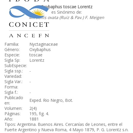
Oxybaphus toscae Lorentz
es Sinónimo de:
Mirabilis ovata (Ruiz & Pav.) F. Meigen
Familia:
Nyctaginaceae
Género:
Oxybaphus
Especie:
toscae
Sigla Sp:
Lorentz
SubEspecie:
Sigla ssp.:
-
Variedad:
Sigla Var.:
-
Forma:
Sigla f.:
-
Publicado
Exped. Rio Negro, Bot.
en:
Volumen:
2(4)
Páginas:
195, fig. 4.
Año:
1881
Tipos: Argentina. Buenos Aires. Cercanías de Leones, entre el
Fuerte Argentino y Nueva Roma, 4 Mayo 1879, P. G. Lorentz s.n.