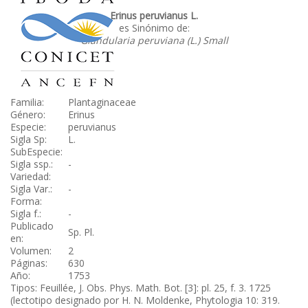
Erinus peruvianus L.
es Sinónimo de:
Glandularia peruviana (L.) Small
Familia:
Plantaginaceae
Género:
Erinus
Especie:
peruvianus
Sigla Sp:
L.
SubEspecie:
Sigla ssp.:
-
Variedad:
Sigla Var.:
-
Forma:
Sigla f.:
-
Publicado
Sp. Pl.
en:
Volumen:
2
Páginas:
630
Año:
1753
Tipos: Feuillée, J. Obs. Phys. Math. Bot. [3]: pl. 25, f. 3. 1725
(lectotipo designado por H. N. Moldenke, Phytologia 10: 319.