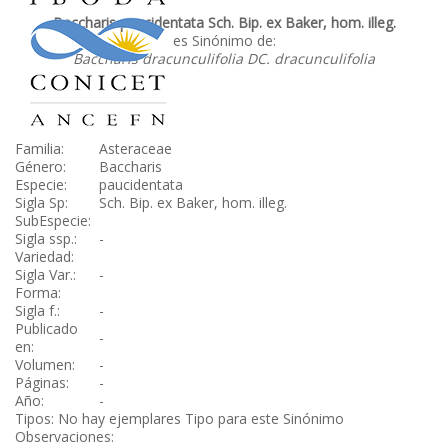
Baccharis paucidentata Sch. Bip. ex Baker, hom. illeg.
es Sinónimo de:
Baccharis dracunculifolia DC. dracunculifolia
Familia:
Asteraceae
Género:
Baccharis
Especie:
paucidentata
Sigla Sp:
Sch. Bip. ex Baker, hom. illeg.
SubEspecie:
Sigla ssp.:
-
Variedad:
Sigla Var.:
-
Forma:
Sigla f.:
-
Publicado
-
en:
Volumen:
-
Páginas:
-
Año:
-
Tipos: No hay ejemplares Tipo para este Sinónimo
Observaciones: