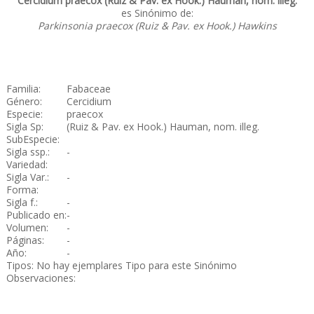
Cercidium praecox (Ruiz & Pav. ex Hook.) Hauman, nom. illeg.
es Sinónimo de:
Parkinsonia praecox (Ruiz & Pav. ex Hook.) Hawkins
Familia:
Fabaceae
Género:
Cercidium
Especie:
praecox
Sigla Sp:
(Ruiz & Pav. ex Hook.) Hauman, nom. illeg.
SubEspecie:
Sigla ssp.:
-
Variedad:
Sigla Var.:
-
Forma:
Sigla f.:
-
Publicado en:
-
Volumen:
-
Páginas:
-
Año:
-
Tipos: No hay ejemplares Tipo para este Sinónimo
Observaciones: