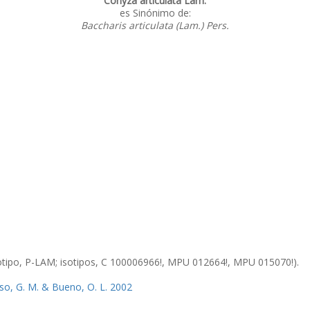
Conyza articulata Lam.
es Sinónimo de:
Baccharis articulata (Lam.) Pers.
otipo, P-LAM; isotipos, C 100006966!, MPU 012664!, MPU 015070!).
so, G. M. & Bueno, O. L. 2002