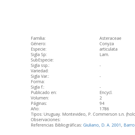
Familia:
Asteraceae
Género:
Conyza
Especie:
articulata
Sigla Sp:
Lam.
SubEspecie:
Sigla ssp.:
-
Variedad:
Sigla Var.:
-
Forma:
Sigla f.:
-
Publicado en:
Encycl.
Volumen:
2
Páginas:
94
Año:
1786
Tipos: Uruguay. Montevideo, P. Commerson s.n. (hol
Observaciones:
Referencias Bibliográficas:
Giuliano, D. A. 2001
,
Barro