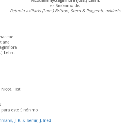
Nicotiana nyctaginiflora (Juss.) Lehm.
es Sinónimo de:
Petunia axillaris (Lam.) Britton, Stern & Poggenb. axillaris
anaceae
tiana
aginiflora
s.) Lehm.
 Nicot. Hist.
8
o para este Sinónimo
hmann, J. R. & Semir, J. Inéd