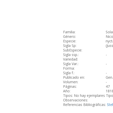
Familia:
Sol
Género:
Nico
Especie:
nyct
Sigla Sp:
(Jus
SubEspecie:
Sigla ssp.:
-
Variedad:
Sigla Var.:
-
Forma:
Sigla f.:
-
Publicado en:
Gen.
Volumen:
-
Páginas:
47
Año:
181
Tipos: No hay ejemplares Tip
Observaciones:
Referencias Bibliográficas:
Ste