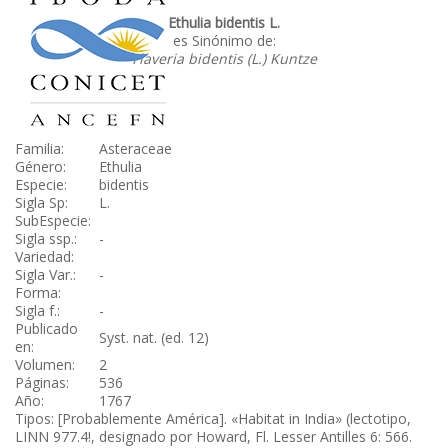
Ethulia bidentis L.
es Sinónimo de:
Flaveria bidentis (L.) Kuntze
Familia:
Asteraceae
Género:
Ethulia
Especie:
bidentis
Sigla Sp:
L.
SubEspecie:
Sigla ssp.:
-
Variedad:
Sigla Var.:
-
Forma:
Sigla f.:
-
Publicado
Syst. nat. (ed. 12)
en:
Volumen:
2
Páginas:
536
Año:
1767
Tipos: [Probablemente América]. «Habitat in India» (lectotipo,
LINN 977.4!, designado por Howard, Fl. Lesser Antilles 6: 566.