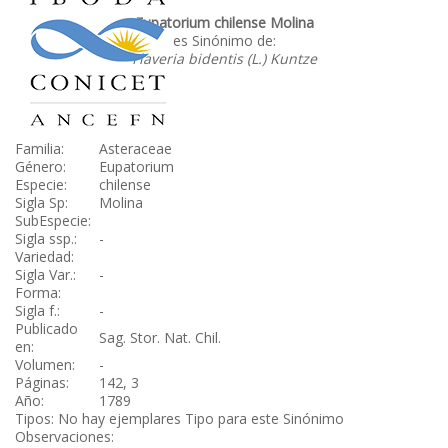
Eupatorium chilense Molina
es Sinónimo de:
Flaveria bidentis (L.) Kuntze
Familia:
Asteraceae
Género:
Eupatorium
Especie:
chilense
Sigla Sp:
Molina
SubEspecie:
Sigla ssp.:
-
Variedad:
Sigla Var.:
-
Forma:
Sigla f.:
-
Publicado
Sag. Stor. Nat. Chil.
en:
Volumen:
-
Páginas:
142, 3
Año:
1789
Tipos: No hay ejemplares Tipo para este Sinónimo
Observaciones: