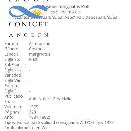
Cosmos marginatus Klatt
es Sinónimo de:
Cosmos peucedanifolius Wedd. var. peucedanifolius
Familia:
Asteraceae
Género:
Cosmos
Especie:
marginatus
Sigla Sp:
Klatt
SubEspecie:
Sigla ssp.:
-
Variedad:
Sigla Var.:
-
Forma:
Sigla f.:
-
Publicado
Abh. Naturf. Ges. Halle
en:
Volumen:
15(2)
Páginas:
328
Año:
1881(1882)
Tipos: Bolivia, sin localidad consignada, A. D’Orbigny 1329
(probablemente en W).