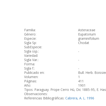
Familia:
Asteraceae
Género:
Eupatorium
Especie:
graminifolium
Sigla Sp:
Chodat
SubEspecie:
Sigla ssp.:
-
Variedad:
Sigla Var.:
-
Forma:
Sigla f.:
-
Publicado en:
Bull. Herb. Boissier
Volumen:
1
Páginas:
411
Año:
1901
Tipos: Paraguay. Prope Cerro Hú, Dic 1885-95, E. Hassle
Observaciones:
Referencias Bibliográficas:
Cabrera, A. L. 1996