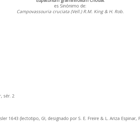
Eupatorium graminifolium Chodat
es Sinónimo de:
Campovassouria cruciata (Vell.) R.M. King & H. Rob.
, sér. 2
r 1643 (lectotipo, G!, designado por S. E. Freire & L. Ariza Espinar, Fl