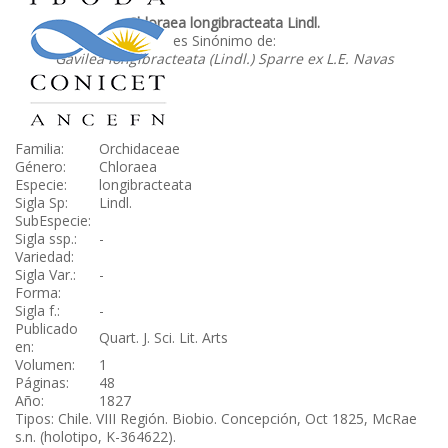
Chloraea longibracteata Lindl.
es Sinónimo de:
Gavilea longibracteata (Lindl.) Sparre ex L.E. Navas
Familia:
Orchidaceae
Género:
Chloraea
Especie:
longibracteata
Sigla Sp:
Lindl.
SubEspecie:
Sigla ssp.:
-
Variedad:
Sigla Var.:
-
Forma:
Sigla f.:
-
Publicado
Quart. J. Sci. Lit. Arts
en:
Volumen:
1
Páginas:
48
Año:
1827
Tipos: Chile. VIII Región. Biobio. Concepción, Oct 1825, McRae
s.n. (holotipo, K-364622).