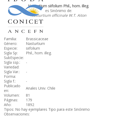
Nasturtium siifolium Phil., hom. illeg.
es Sinónimo de:
Nasturtium officinale W.T. Aiton
Familia:
Brassicaceae
Género:
Nasturtium
Especie:
siifolium
Sigla Sp:
Phil., hom. illeg.
SubEspecie:
Sigla ssp.:
-
Variedad:
Sigla Var.:
-
Forma:
Sigla f.:
-
Publicado
Anales Univ. Chile
en:
Volumen:
81
Páginas:
179
Año:
1892
Tipos: No hay ejemplares Tipo para este Sinónimo
Observaciones: