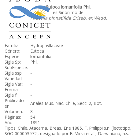
Eutoca lomarifolia Phil.
es Sinónimo de:
Phacelia pinnatifida Griseb. ex Wedd.
Familia:
Hydrophyllaceae
Género:
Eutoca
Especie:
lomarifolia
Sigla Sp:
Phil.
SubEspecie:
Sigla ssp.:
-
Variedad:
Sigla Var.:
-
Forma:
Sigla f.:
-
Publicado
Anales Mus. Nac. Chile, Secc. 2, Bot.
en:
Volumen:
8
Páginas:
54
Año:
1891
Tipos: Chile. Atacama, Breas, Ene 1885, F. Philippi s.n. [lectotipo,
SGO 000003972!, designado por F. Mirra et al., Darwiniana, n.s.