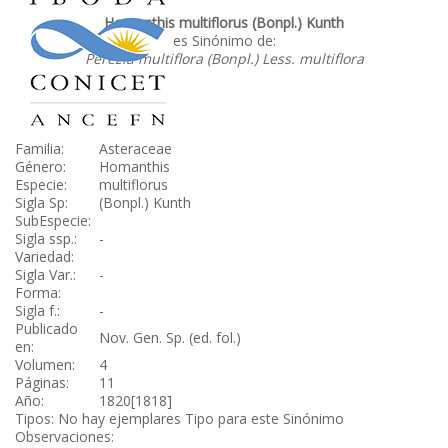
Homanthis multiflorus (Bonpl.) Kunth
es Sinónimo de:
Perezia multiflora (Bonpl.) Less. multiflora
Familia:
Asteraceae
Género:
Homanthis
Especie:
multiflorus
Sigla Sp:
(Bonpl.) Kunth
SubEspecie:
Sigla ssp.:
-
Variedad:
Sigla Var.:
-
Forma:
Sigla f.:
-
Publicado
Nov. Gen. Sp. (ed. fol.)
en:
Volumen:
4
Páginas:
11
Año:
1820[1818]
Tipos: No hay ejemplares Tipo para este Sinónimo
Observaciones: