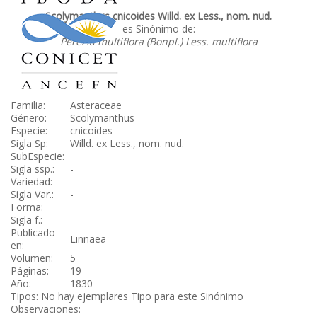
Scolymanthus cnicoides Willd. ex Less., nom. nud.
es Sinónimo de:
Perezia multiflora (Bonpl.) Less. multiflora
Familia:
Asteraceae
Género:
Scolymanthus
Especie:
cnicoides
Sigla Sp:
Willd. ex Less., nom. nud.
SubEspecie:
Sigla ssp.:
-
Variedad:
Sigla Var.:
-
Forma:
Sigla f.:
-
Publicado
Linnaea
en:
Volumen:
5
Páginas:
19
Año:
1830
Tipos: No hay ejemplares Tipo para este Sinónimo
Observaciones: