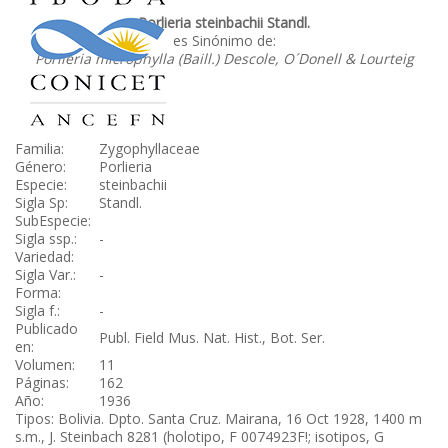
Porlieria steinbachii Standl.
es Sinónimo de:
Porlieria microphylla (Baill.) Descole, O´Donell & Lourteig
Familia:
Zygophyllaceae
Género:
Porlieria
Especie:
steinbachii
Sigla Sp:
Standl.
SubEspecie:
Sigla ssp.:
-
Variedad:
Sigla Var.:
-
Forma:
Sigla f.:
-
Publicado
Publ. Field Mus. Nat. Hist., Bot. Ser.
en:
Volumen:
11
Páginas:
162
Año:
1936
Tipos: Bolivia. Dpto. Santa Cruz. Mairana, 16 Oct 1928, 1400 m
s.m., J. Steinbach 8281 (holotipo, F 0074923F!; isotipos, G