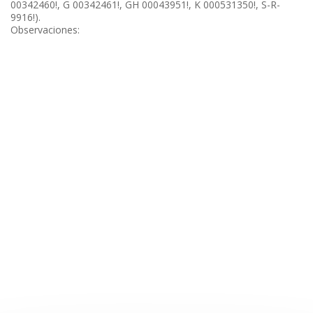
00342460!, G 00342461!, GH 00043951!, K 000531350!, S-R-
9916!).
Observaciones: