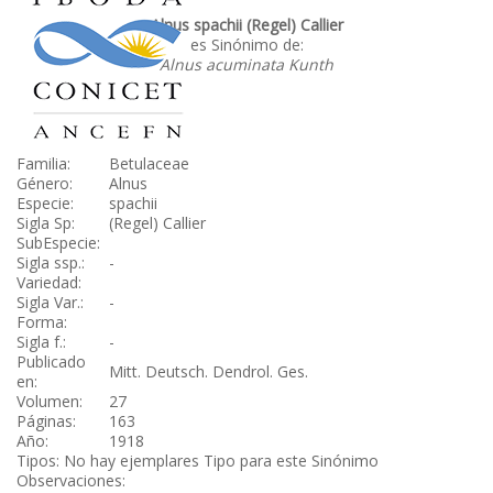
Alnus spachii (Regel) Callier
es Sinónimo de:
Alnus acuminata Kunth
Familia:
Betulaceae
Género:
Alnus
Especie:
spachii
Sigla Sp:
(Regel) Callier
SubEspecie:
Sigla ssp.:
-
Variedad:
Sigla Var.:
-
Forma:
Sigla f.:
-
Publicado
Mitt. Deutsch. Dendrol. Ges.
en:
Volumen:
27
Páginas:
163
Año:
1918
Tipos: No hay ejemplares Tipo para este Sinónimo
Observaciones: