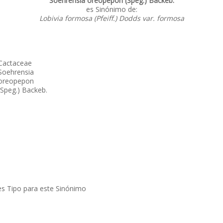
Soehrensia oreopepon (Speg.) Backeb.
es Sinónimo de:
Lobivia formosa (Pfeiff.) Dodds var. formosa
Cactaceae
Soehrensia
oreopepon
(Speg.) Backeb.
-
-
-
-
-
-
-
es Tipo para este Sinónimo