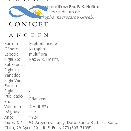
Jatropha multiflora Pax & K. Hoffm.
es Sinónimo de:
Jatropha macrocarpa Griseb.
Familia:
Euphorbiaceae
Género:
Jatropha
Especie:
multiflora
Sigla Sp:
Pax & K. Hoffm.
SubEspecie:
Sigla ssp.:
-
Variedad:
Sigla Var.:
-
Forma:
Sigla f.:
-
Publicado
Pflanzenr.
en:
Volumen:
4(Heft 85)
Páginas:
192
Año:
1924
Tipos: SINTIPO. Argentina. Jujuy. Dpto. Santa Bárbara. Santa
Clara, 29 Ago 1901, R. E. Fries 475 (S05-7169!).