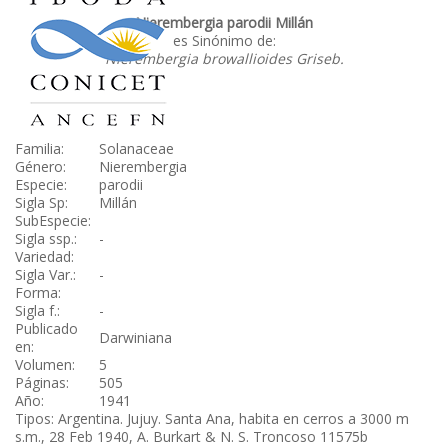
Nierembergia parodii Millán
es Sinónimo de:
Nierembergia browallioides Griseb.
Familia:
Solanaceae
Género:
Nierembergia
Especie:
parodii
Sigla Sp:
Millán
SubEspecie:
Sigla ssp.:
-
Variedad:
Sigla Var.:
-
Forma:
Sigla f.:
-
Publicado
Darwiniana
en:
Volumen:
5
Páginas:
505
Año:
1941
Tipos: Argentina. Jujuy. Santa Ana, habita en cerros a 3000 m
s.m., 28 Feb 1940, A. Burkart & N. S. Troncoso 11575b