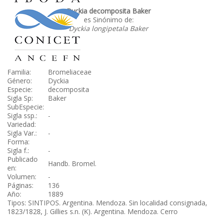
Dyckia decomposita Baker
es Sinónimo de:
Dyckia longipetala Baker
Familia:
Bromeliaceae
Género:
Dyckia
Especie:
decomposita
Sigla Sp:
Baker
SubEspecie:
Sigla ssp.:
-
Variedad:
Sigla Var.:
-
Forma:
Sigla f.:
-
Publicado
Handb. Bromel.
en:
Volumen:
-
Páginas:
136
Año:
1889
Tipos: SINTIPOS. Argentina. Mendoza. Sin localidad consignada,
1823/1828, J. Gillies s.n. (K). Argentina. Mendoza. Cerro