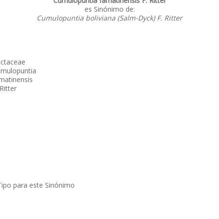
Cumulopuntia famatinensis F. Ritter
es Sinónimo de:
Cumulopuntia boliviana (Salm-Dyck) F. Ritter
ctaceae
mulopuntia
matinensis
 Ritter
Tipo para este Sinónimo