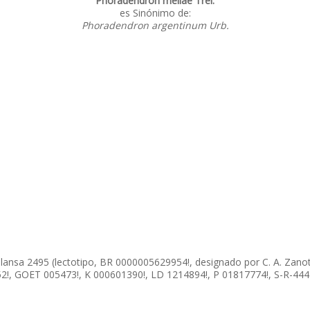
Phoradendron meliae Trel.
es Sinónimo de:
Phoradendron argentinum Urb.
lansa 2495 (lectotipo, BR 0000005629954!, designado por C. A. Zanotti
152!, GOET 005473!, K 000601390!, LD 1214894!, P 01817774!, S-R-4448