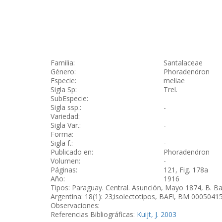
Familia:
Santalaceae
Género:
Phoradendron
Especie:
meliae
Sigla Sp:
Trel.
SubEspecie:
Sigla ssp.:
-
Variedad:
Sigla Var.:
-
Forma:
Sigla f.:
-
Publicado en:
Phoradendron
Volumen:
-
Páginas:
121, Fig. 178a
Año:
1916
Tipos: Paraguay. Central. Asunción, Mayo 1874, B. Ba
Argentina: 18(1): 23;isolectotipos, BAF!, BM 000504
Observaciones:
Referencias Bibliográficas:
Kuijt, J. 2003