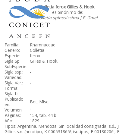
Colletia ferox Gillies & Hook.
es Sinónimo de:
Colletia spinosissima J.F. Gmel.
Familia:
Rhamnaceae
Género:
Colletia
Especie:
ferox
Sigla Sp:
Gillies & Hook.
SubEspecie:
Sigla ssp.:
-
Variedad:
Sigla Var.:
-
Forma:
Sigla f.:
-
Publicado
Bot. Misc.
en:
Volumen:
1
Páginas:
154, tab. 44 b
Año:
1829
Tipos: Argentina. Mendoza. Sin localidad consignada, s.d., J.
Gillies s.n. (holotipo, K 000531865!; isotipos, E 00130206!, E