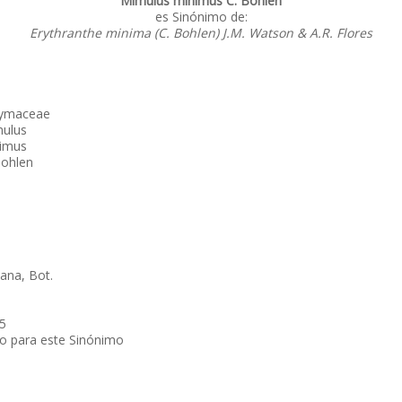
Mimulus minimus C. Bohlen
es Sinónimo de:
Erythranthe minima (C. Bohlen) J.M. Watson & A.R. Flores
ymaceae
ulus
imus
Bohlen
ana, Bot.
5
po para este Sinónimo