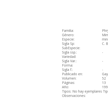
Familia:
Phr
Género:
Mim
Especie:
min
Sigla Sp:
C. 
SubEspecie:
Sigla ssp.:
-
Variedad:
Sigla Var.:
-
Forma:
Sigla f.:
-
Publicado en:
Gay
Volumen:
52
Páginas:
13
Año:
199
Tipos: No hay ejemplares Ti
Observaciones: