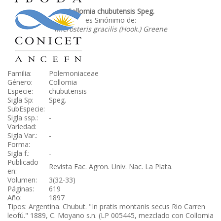
Collomia chubutensis Speg.
es Sinónimo de:
Microsteris gracilis (Hook.) Greene
Familia:
Polemoniaceae
Género:
Collomia
Especie:
chubutensis
Sigla Sp:
Speg.
SubEspecie:
Sigla ssp.:
-
Variedad:
Sigla Var.:
-
Forma:
Sigla f.:
-
Publicado
Revista Fac. Agron. Univ. Nac. La Plata.
en:
Volumen:
3(32-33)
Páginas:
619
Año:
1897
Tipos: Argentina. Chubut. "In pratis montanis secus Rio Carren
leofú." 1889, C. Moyano s.n. (LP 005445, mezclado con Collomia