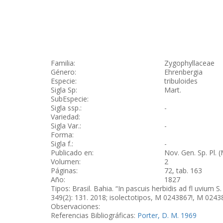
Familia:
Zygophyllaceae
Género:
Ehrenbergia
Especie:
tribuloides
Sigla Sp:
Mart.
SubEspecie:
Sigla ssp.:
-
Variedad:
Sigla Var.:
-
Forma:
Sigla f.:
-
Publicado en:
Nov. Gen. Sp. Pl. (
Volumen:
2
Páginas:
72, tab. 163
Año:
1827
Tipos: Brasil. Bahia. “In pascuis herbidis ad fl uvium S
349(2): 131. 2018; isolectotipos, M 0243867!, M 02438
Observaciones:
Referencias Bibliográficas:
Porter, D. M. 1969