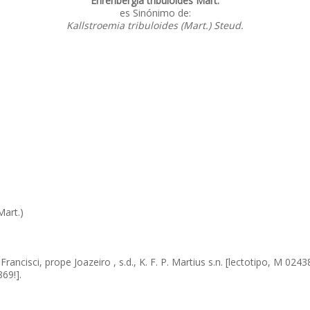
Ehrenbergia tribuloides Mart.
es Sinónimo de:
Kallstroemia tribuloides (Mart.) Steud.
Mart.)
. Francisci, prope Joazeiro , s.d., K. F. P. Martius s.n. [lectotipo, M 
69!].