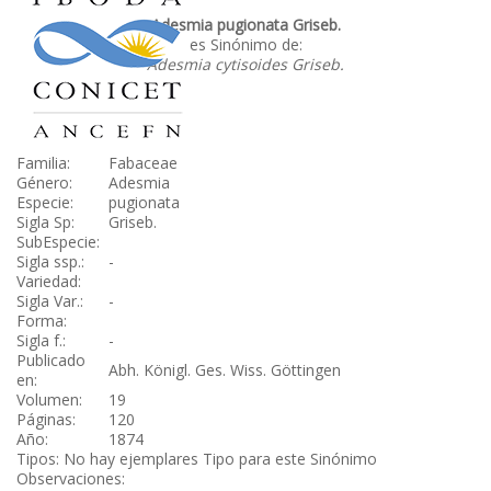
Adesmia pugionata Griseb.
es Sinónimo de:
Adesmia cytisoides Griseb.
Familia:
Fabaceae
Género:
Adesmia
Especie:
pugionata
Sigla Sp:
Griseb.
SubEspecie:
Sigla ssp.:
-
Variedad:
Sigla Var.:
-
Forma:
Sigla f.:
-
Publicado
Abh. Königl. Ges. Wiss. Göttingen
en:
Volumen:
19
Páginas:
120
Año:
1874
Tipos: No hay ejemplares Tipo para este Sinónimo
Observaciones: