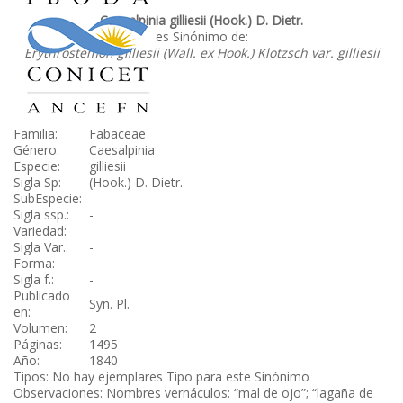
Caesalpinia gilliesii (Hook.) D. Dietr.
es Sinónimo de:
Erythrostemon gilliesii (Wall. ex Hook.) Klotzsch var. gilliesii
Familia:
Fabaceae
Género:
Caesalpinia
Especie:
gilliesii
Sigla Sp:
(Hook.) D. Dietr.
SubEspecie:
Sigla ssp.:
-
Variedad:
Sigla Var.:
-
Forma:
Sigla f.:
-
Publicado
Syn. Pl.
en:
Volumen:
2
Páginas:
1495
Año:
1840
Tipos: No hay ejemplares Tipo para este Sinónimo
Observaciones: Nombres vernáculos: “mal de ojo”; “lagaña de