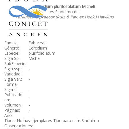
Cercidium plurifoliolatum Micheli
es Sinónimo de:
Parkinsonia praecox (Ruiz & Pav. ex Hook.) Hawkins
Familia:
Fabaceae
Género:
Cercidium
Especie:
plurifoliolatum
Sigla Sp:
Micheli
SubEspecie:
Sigla ssp.:
-
Variedad:
Sigla Var.:
-
Forma:
Sigla f.:
-
Publicado
-
en:
Volumen:
-
Páginas:
-
Año:
-
Tipos: No hay ejemplares Tipo para este Sinónimo
Observaciones: