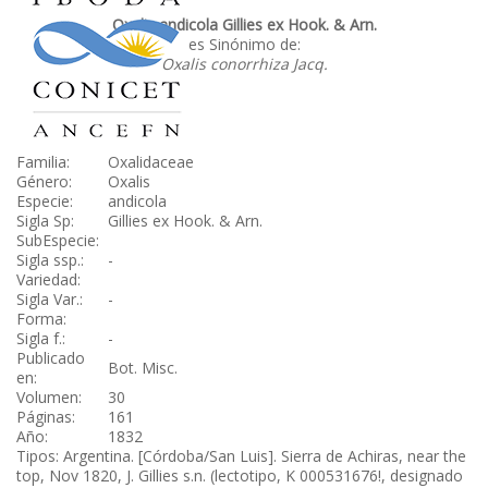
Oxalis andicola Gillies ex Hook. & Arn.
es Sinónimo de:
Oxalis conorrhiza Jacq.
Familia:
Oxalidaceae
Género:
Oxalis
Especie:
andicola
Sigla Sp:
Gillies ex Hook. & Arn.
SubEspecie:
Sigla ssp.:
-
Variedad:
Sigla Var.:
-
Forma:
Sigla f.:
-
Publicado
Bot. Misc.
en:
Volumen:
30
Páginas:
161
Año:
1832
Tipos: Argentina. [Córdoba/San Luis]. Sierra de Achiras, near the
top, Nov 1820, J. Gillies s.n. (lectotipo, K 000531676!, designado