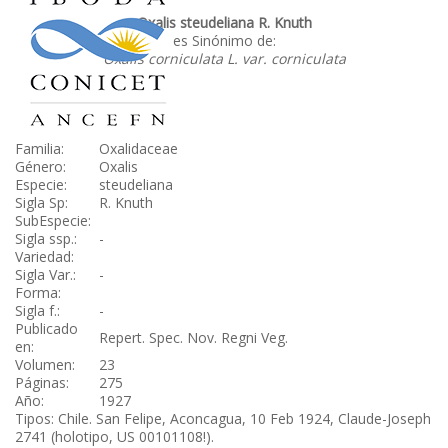
Oxalis steudeliana R. Knuth
es Sinónimo de:
Oxalis corniculata L. var. corniculata
Familia:
Oxalidaceae
Género:
Oxalis
Especie:
steudeliana
Sigla Sp:
R. Knuth
SubEspecie:
Sigla ssp.:
-
Variedad:
Sigla Var.:
-
Forma:
Sigla f.:
-
Publicado
Repert. Spec. Nov. Regni Veg.
en:
Volumen:
23
Páginas:
275
Año:
1927
Tipos: Chile. San Felipe, Aconcagua, 10 Feb 1924, Claude-Joseph
2741 (holotipo, US 00101108!).