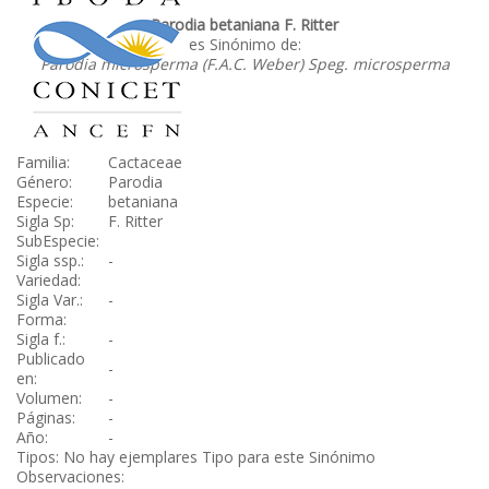
Parodia betaniana F. Ritter
es Sinónimo de:
Parodia microsperma (F.A.C. Weber) Speg. microsperma
Familia:
Cactaceae
Género:
Parodia
Especie:
betaniana
Sigla Sp:
F. Ritter
SubEspecie:
Sigla ssp.:
-
Variedad:
Sigla Var.:
-
Forma:
Sigla f.:
-
Publicado
-
en:
Volumen:
-
Páginas:
-
Año:
-
Tipos: No hay ejemplares Tipo para este Sinónimo
Observaciones: