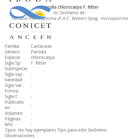
Parodia chlorocarpa F. Ritter
es Sinónimo de:
Parodia microsperma (F.A.C. Weber) Speg. microsperma
Familia:
Cactaceae
Género:
Parodia
Especie:
chlorocarpa
Sigla Sp:
F. Ritter
SubEspecie:
Sigla ssp.:
-
Variedad:
Sigla Var.:
-
Forma:
Sigla f.:
-
Publicado
-
en:
Volumen:
-
Páginas:
-
Año:
-
Tipos: No hay ejemplares Tipo para este Sinónimo
Observaciones: