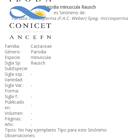
Parodia minuscula Rausch
es Sinónimo de:
Parodia microsperma (F.A.C. Weber) Speg. microsperma
Familia:
Cactaceae
Género:
Parodia
Especie:
minuscula
Sigla Sp:
Rausch
SubEspecie:
Sigla ssp.:
-
Variedad:
Sigla Var.:
-
Forma:
Sigla f.:
-
Publicado
-
en:
Volumen:
-
Páginas:
-
Año:
-
Tipos: No hay ejemplares Tipo para este Sinónimo
Observaciones: