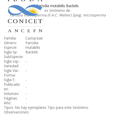
Parodia mutabilis Backeb.
es Sinónimo de:
Parodia microsperma (F.A.C. Weber) Speg. microsperma
Familia:
Cactaceae
Género:
Parodia
Especie:
mutabilis
Sigla Sp:
Backeb.
SubEspecie:
Sigla ssp.:
-
Variedad:
Sigla Var.:
-
Forma:
Sigla f.:
-
Publicado
-
en:
Volumen:
-
Páginas:
-
Año:
-
Tipos: No hay ejemplares Tipo para este Sinónimo
Observaciones: