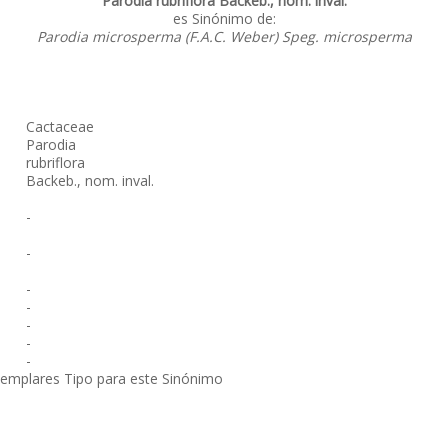
Parodia rubriflora Backeb., nom. inval.
es Sinónimo de:
Parodia microsperma (F.A.C. Weber) Speg. microsperma
Cactaceae
Parodia
rubriflora
Backeb., nom. inval.
-
-
-
-
-
-
-
jemplares Tipo para este Sinónimo