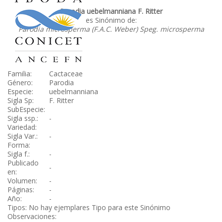
Parodia uebelmanniana F. Ritter
es Sinónimo de:
Parodia microsperma (F.A.C. Weber) Speg. microsperma
Familia:
Cactaceae
Género:
Parodia
Especie:
uebelmanniana
Sigla Sp:
F. Ritter
SubEspecie:
Sigla ssp.:
-
Variedad:
Sigla Var.:
-
Forma:
Sigla f.:
-
Publicado
-
en:
Volumen:
-
Páginas:
-
Año:
-
Tipos: No hay ejemplares Tipo para este Sinónimo
Observaciones: