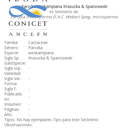
Parodia weskampiana Krasucka & Spanoswski
es Sinónimo de:
Parodia microsperma (F.A.C. Weber) Speg. microsperma
Familia:
Cactaceae
Género:
Parodia
Especie:
weskampiana
Sigla Sp:
Krasucka & Spanoswski
SubEspecie:
Sigla ssp.:
-
Variedad:
Sigla Var.:
-
Forma:
Sigla f.:
-
Publicado
-
en:
Volumen:
-
Páginas:
-
Año:
-
Tipos: No hay ejemplares Tipo para este Sinónimo
Observaciones: