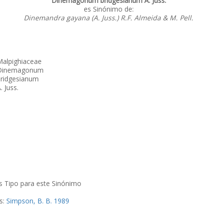
Dinemagonum bridgesianum A. Juss.
es Sinónimo de:
Dinemandra gayana (A. Juss.) R.F. Almeida & M. Pell.
Malpighiaceae
Dinemagonum
bridgesianum
. Juss.
s Tipo para este Sinónimo
as:
Simpson, B. B. 1989