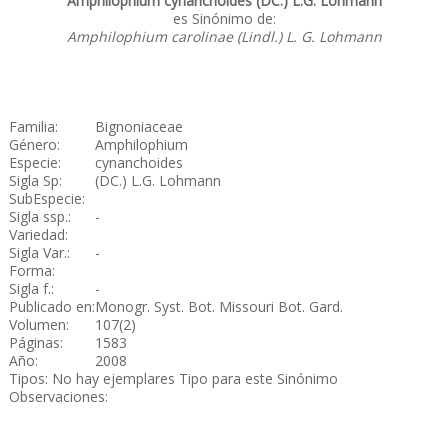
Amphilophium cynanchoides (DC.) L.G. Lohmann
es Sinónimo de:
Amphilophium carolinae (Lindl.) L. G. Lohmann
Familia:
Bignoniaceae
Género:
Amphilophium
Especie:
cynanchoides
Sigla Sp:
(DC.) L.G. Lohmann
SubEspecie:
Sigla ssp.:
-
Variedad:
Sigla Var.:
-
Forma:
Sigla f.:
-
Publicado en:
Monogr. Syst. Bot. Missouri Bot. Gard.
Volumen:
107(2)
Páginas:
1583
Año:
2008
Tipos: No hay ejemplares Tipo para este Sinónimo
Observaciones: