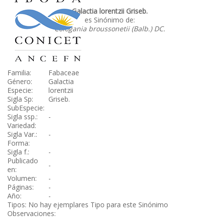
Galactia lorentzii Griseb.
es Sinónimo de:
Cologania broussonetii (Balb.) DC.
Familia:
Fabaceae
Género:
Galactia
Especie:
lorentzii
Sigla Sp:
Griseb.
SubEspecie:
Sigla ssp.:
-
Variedad:
Sigla Var.:
-
Forma:
Sigla f.:
-
Publicado
-
en:
Volumen:
-
Páginas:
-
Año:
-
Tipos: No hay ejemplares Tipo para este Sinónimo
Observaciones: