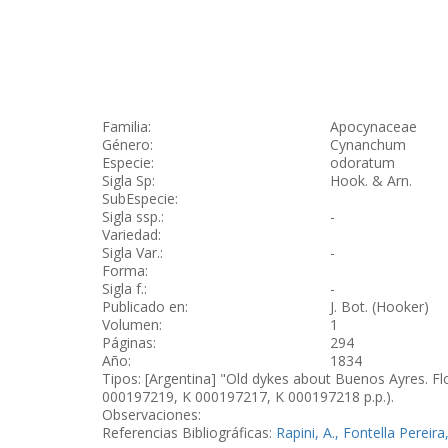
Familia:
Apocynaceae
Género:
Cynanchum
Especie:
odoratum
Sigla Sp:
Hook. & Arn.
SubEspecie:
Sigla ssp.:
-
Variedad:
Sigla Var.:
-
Forma:
Sigla f.:
-
Publicado en:
J. Bot. (Hooker)
Volumen:
1
Páginas:
294
Año:
1834
Tipos: [Argentina] "Old dykes about Buenos Ayres. Fl
000197219, K 000197217, K 000197218 p.p.).
Observaciones:
Referencias Bibliográficas:
Rapini, A., Fontella Pereira