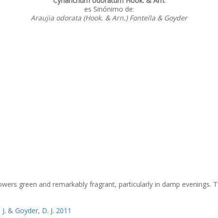
Cynanchum odoratum Hook. & Arn.
es Sinónimo de:
Araujia odorata (Hook. & Arn.) Fontella & Goyder
owers green and remarkably fragrant, particularly in damp evenings. 
, J. & Goyder, D. J. 2011