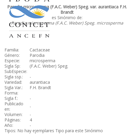
Parodia microsperma (F.A.C. Weber) Speg. var. aurantiaca F.H.
Brandt
es Sinónimo de:
Parodia microsperma (F.A.C. Weber) Speg. microsperma
Familia:
Cactaceae
Género:
Parodia
Especie:
microsperma
Sigla Sp:
(F.A.C. Weber) Speg.
SubEspecie:
Sigla ssp.:
-
Variedad:
aurantiaca
Sigla Var.:
F.H. Brandt
Forma:
Sigla f.:
-
Publicado
-
en:
Volumen:
-
Páginas:
4
Año:
-
Tipos: No hay ejemplares Tipo para este Sinónimo